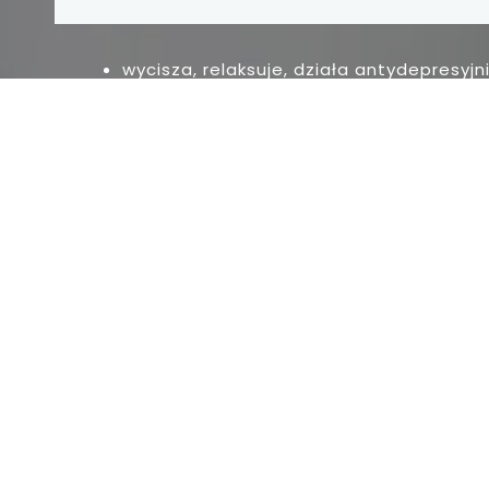
wycisza, relaksuje, działa antydepresyjn
reguluje pracę narządów wewnętrznych
wzmacnia układ odpornościowy
wspomaga oczyszczanie nerek, wątrob
wspomaga leczenie chorób skórnych
reguluje wydzielanie hormonów
przyspiesza perystaltykę jelit
reguluje przemianę materii
wzmacnia ścięgna i mięsnie
wycisza i likwiduje migrenowe bóle głow
niepłodność
i wiele innych