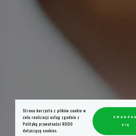
Strona korzysta z plików cookie w
celu realizacji usług zgodnie z
ZGADZA
Polityką prywatności RODO
Wskazania do reflek
SIĘ
dotyczącą cookies.