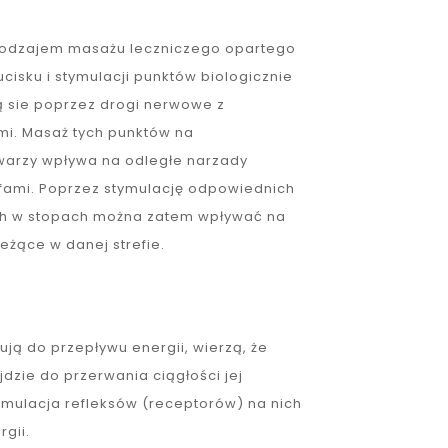
 rodzajem masażu leczniczego opartego
ucisku i stymulacji punktów biologicznie
ą sie poprzez drogi nerwowe z
mi. Masaż tych punktów na
twarzy wpływa na odległe narzady
efami. Poprzez stymulację odpowiednich
h w stopach można zatem wpływać na
leżące w danej strefie.
ją do przepływu energii, wierzą, że
jdzie do przerwania ciągłości jej
tymulacja refleksów (receptorów) na nich
gii.