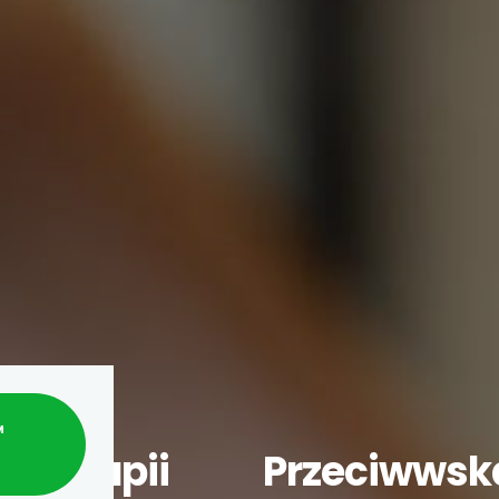
M
soterapii
Przeciwwsk