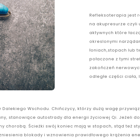
Refleksoterapia jest
na akupresurze czyli 
aktywnych które łacz
okreslonymi narząda
łoniach,stopach lub 
połaczone z tymi str
zakończeń nerwowyc
odległe części ciała, 
y Dalekiego Wschodu. Chińczycy, którzy dużą wagę przywiązu
ny, stanowiące autostrady dla energii życiowej Qi. Jeżeli do
ny chorobą. Ścieżki swój koniec mają w stopach, stąd też s
zniesienia blokady i wznowienia prawidłowego krążenia ener