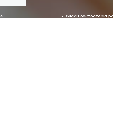
ie
żylaki i owrzodzenia p
zmiany skórne
stany zapalne tkanek
y
y