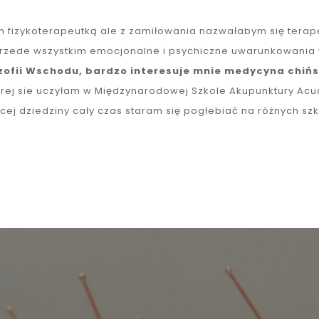
m fizykoterapeutką ale z zamiłowania nazwałabym się terape
e przede wszystkim emocjonalne i psychiczne uwarunkowania
lozofii Wschodu, bardzo interesuje mnie medycyna chińsk
órej sie uczyłam w Międzynarodowej Szkole Akupunktury Acua
ej dziedziny cały czas staram się pogłebiać na różnych szk