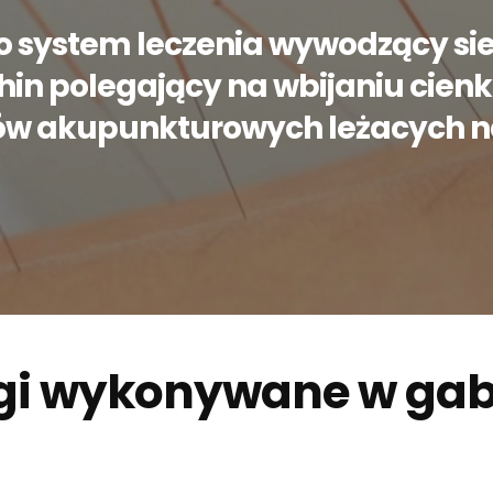
 system leczenia wywodzący sie
in polegający na wbijaniu cienki
ów akupunkturowych leżacych na
gi wykonywane w gab