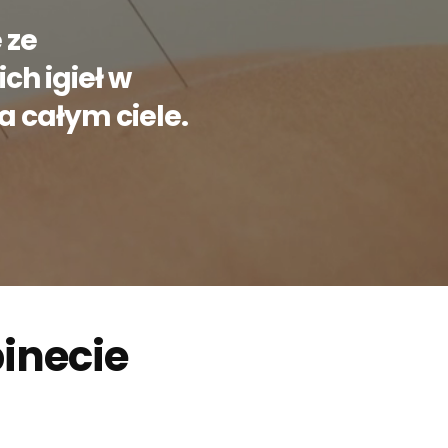
 ze
ch igieł w
 całym ciele.
inecie