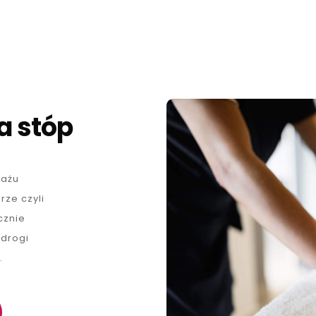
a stóp
sażu
ze czyli
cznie
 drogi
.