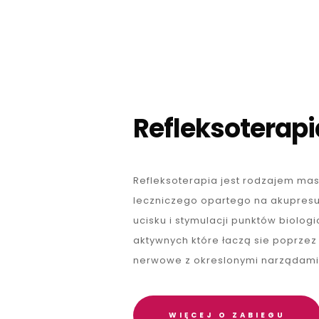
Refleksoterapi
Refleksoterapia jest rodzajem ma
leczniczego opartego na akupresur
ucisku i stymulacji punktów biologi
aktywnych które łaczą sie poprzez
nerwowe z okreslonymi narządami
WIĘCEJ O ZABIEGU