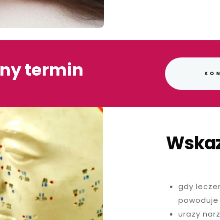
ny termin
KO
Wskaz
gdy lecze
powoduje 
urazy nar