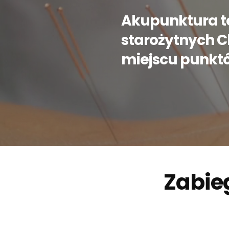
Akupunktura to
starożytnych Ch
miejscu punkt
Zabie