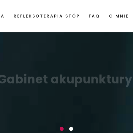
RA
REFLEKSOTERAPIA STÓP
FAQ
O MNIE
Gabinet akupunktur
eczenie tradycyjnymi metodami wscho