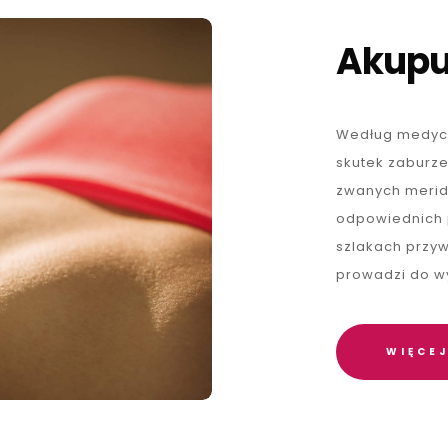
Akupu
Według medycy
skutek zaburze
zwanych merid
odpowiednich 
szlakach przy
prowadzi do w
WIĘCEJ