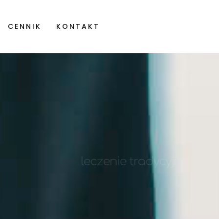
CENNIK
KONTAKT
y
du