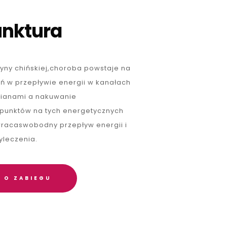
nktura
ny chińskiej,choroba powstaje na
ń w przepływie energii w kanałach
ianami a nakuwanie
punktów na tych energetycznych
wracaswobodny przepływ energii i
yleczenia.
 O ZABIEGU